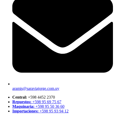
aramis@saraviajorge.com.uy
Central:
+598 4452 2370
Repuestos:
+598 95 69 75 67
Maquinaria:
+598 95 50 36 60
Importaciones:
+598 95 93 94 12