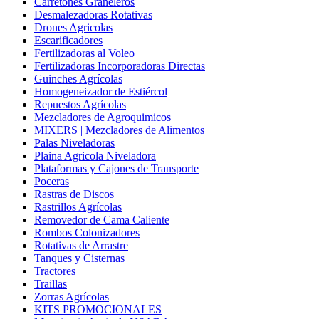
Carretones Graneleros
Desmalezadoras Rotativas
Drones Agricolas
Escarificadores
Fertilizadoras al Voleo
Fertilizadoras Incorporadoras Directas
Guinches Agrícolas
Homogeneizador de Estiércol
Repuestos Agrícolas
Mezcladores de Agroquimicos
MIXERS | Mezcladores de Alimentos
Palas Niveladoras
Plaina Agricola Niveladora
Plataformas y Cajones de Transporte
Poceras
Rastras de Discos
Rastrillos Agrícolas
Removedor de Cama Caliente
Rombos Colonizadores
Rotativas de Arrastre
Tanques y Cisternas
Tractores
Traillas
Zorras Agrícolas
KITS PROMOCIONALES