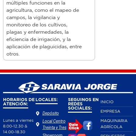
múltiples funciones en la
agricultura, como el mapeo de
campos, la vigilancia y
monitoreo de los cultivos,
plagas y enfermedades, la
eficiencia de irrigación, y la
aplicación de plaguicidas, entre
otros.
HORARIOS DE
LOCALES:
SEGUINOS EN
INICIO
ATENCIÓN:
REDES
SOCIALES:
EMPRESA
Depósito
Lunes a viernes
MAQUINARIA
Local Centro
8.00-12.30 &
AGRÍCOLA
Treinta y Tres
14.00-18.30
Showroom