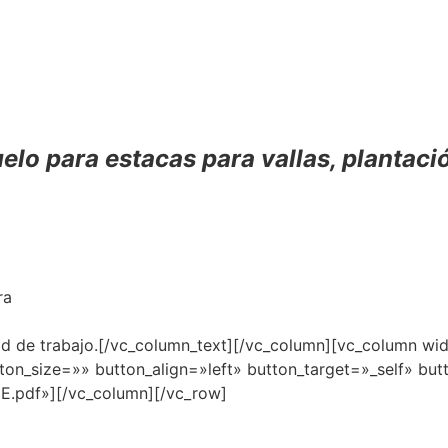
lo para estacas para vallas, plantació
ra
idad de trabajo.[/vc_column_text][/vc_column][vc_column 
on_size=»» button_align=»left» button_target=»_self» but
E.pdf»][/vc_column][/vc_row]